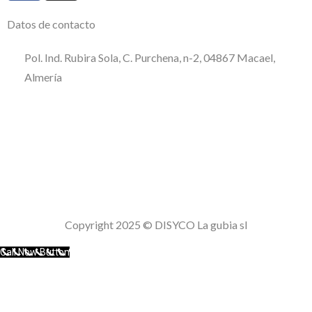
Datos de contacto
Pol. Ind. Rubira Sola, C. Purchena, n-2, 04867 Macael,
Almería
950 120 509
consultas@disycolagubia.com
Política de calidad
Aviso Legal
Política de privacidad
Politica de cookies
Copyright 2025 © DISYCO La gubia sl
Call Now Button