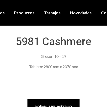
ios
Productos
Trabajos
Novedades
Co
5981 Cashmere
Grosor: 10 – 19
Tablero: 2800 mm x 2070 mm
volver a muestrario