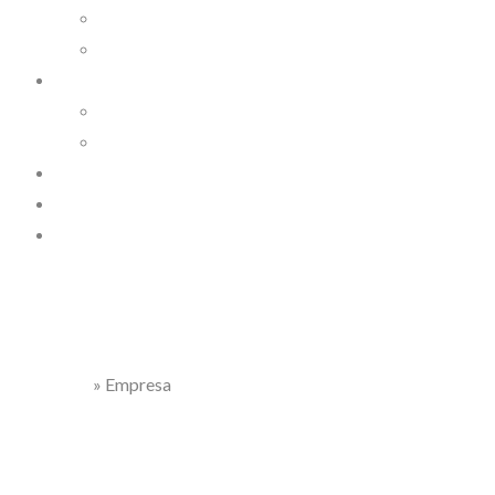
Fabricación de armarios y muebles a medida
Puertas y tarimas
Productos
Tablero
Cocina
Trabajos
Novedades
Contactar
»
Empresa
Portada