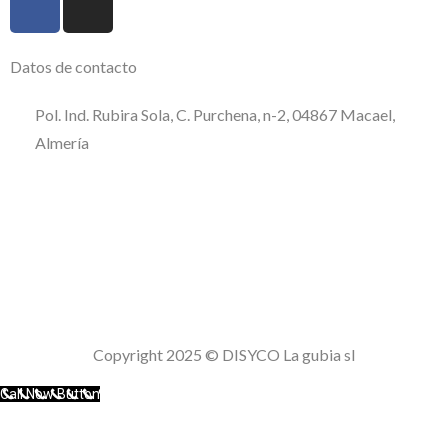
Datos de contacto
Pol. Ind. Rubira Sola, C. Purchena, n-2, 04867 Macael,
Almería
950 120 509
consultas@disycolagubia.com
Política de calidad
Aviso Legal
Política de privacidad
Politica de cookies
Copyright 2025 © DISYCO La gubia sl
Call Now Button