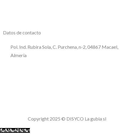
Datos de contacto
Pol. Ind. Rubira Sola, C. Purchena, n-2, 04867 Macael,
Almería
950 120 509
consultas@disycolagubia.com
Política de calidad
Aviso Legal
Política de privacidad
Politica de cookies
Copyright 2025 © DISYCO La gubia sl
Call Now Button