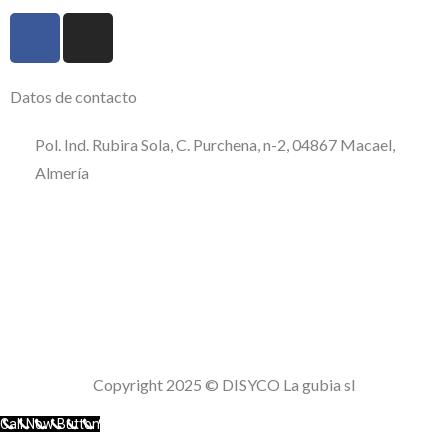
Datos de contacto
Pol. Ind. Rubira Sola, C. Purchena, n-2, 04867 Macael,
Almería
950 120 509
consultas@disycolagubia.com
Política de calidad
Aviso Legal
Política de privacidad
Politica de cookies
Copyright 2025 © DISYCO La gubia sl
Call Now Button