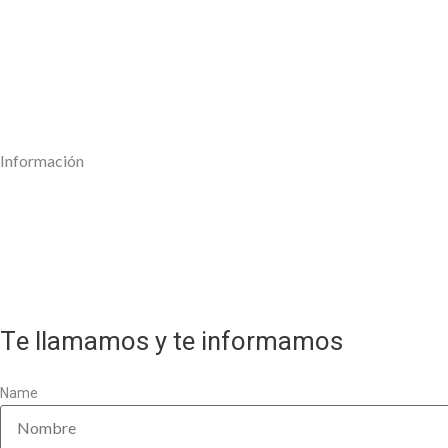
Empresa
Servicios
Muestras
Trabajos
Noticias
Contactar
Información
Política de calidad
Aviso Legal
Política de privacidad
Politica de cookies
Te llamamos y te informamos
Name