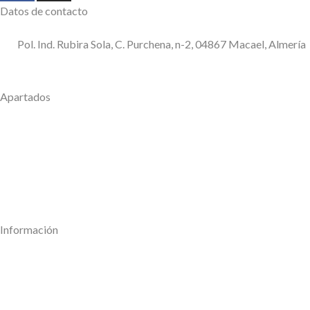
Datos de contacto
Pol. Ind. Rubira Sola, C. Purchena, n-2, 04867 Macael, Almería
950 120 509
consultas@disycolagubia.com
Apartados
Empresa
Servicios
Muestras
Trabajos
Noticias
Contactar
Información
Política de calidad
Aviso Legal
Política de privacidad