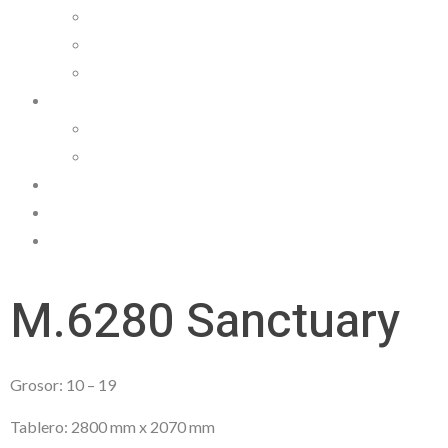
Cocina y complementos
Fabricación de armarios y muebles a medida
Puertas y tarimas
Productos
Tablero
Cocina
Trabajos
Novedades
Contactar
M.6280 Sanctuary
Grosor: 10 – 19
Tablero: 2800 mm x 2070 mm