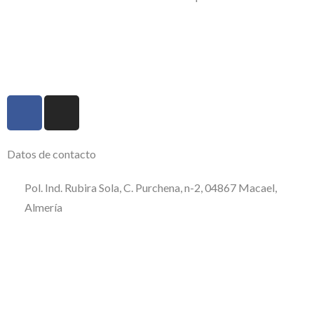
#EuropaSeSiente
Datos de contacto
Pol. Ind. Rubira Sola, C. Purchena, n-2, 04867 Macael,
Almería
950 120 509
consultas@disycolagubia.com
Política de calidad
Aviso Legal
Política de privacidad