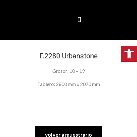
Abr
F.2280 Urbanstone
Grosor: 10 – 19
Tablero: 2800 mm x 2070 mm
volver a muestrario