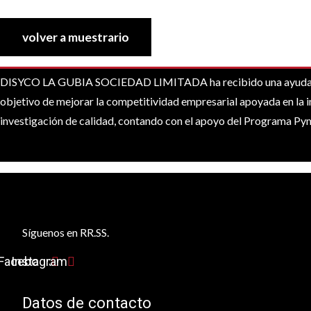
volver a muestrario
DISYCO LA GUBIA SOCIEDAD LIMITADA ha recibido una ayuda de l
objetivo de mejorar la competitividad empresarial apoyada en la i
investigación de calidad, contando con el apoyo del Programa P
Síguenos en RR.SS.
Facebook
Instagram
Datos de contacto