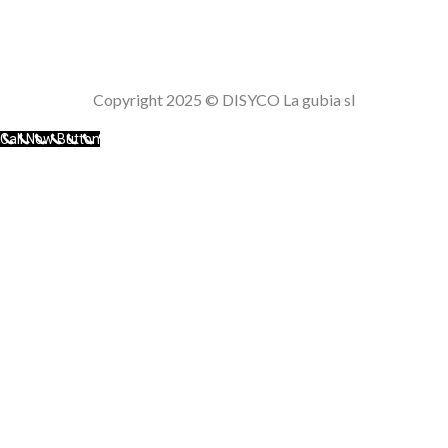
Aviso Legal
Política de privacidad
Politica de cookies
Copyright 2025 © DISYCO La gubia sl
Call Now Button