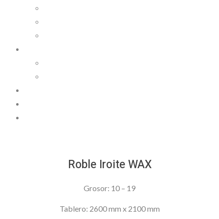
Cocina y complementos
Fabricación de armarios y muebles a medida
Puertas y tarimas
Productos
Tablero
Cocina
Trabajos
Novedades
Contactar
Roble Iroite WAX
Grosor: 10 – 19
Tablero: 2600 mm x 2100 mm