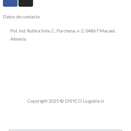
Datos de contacto
Pol. Ind. Rubira Sola, C. Purchena, n-2, 04867 Macael,
Almería
950 120 509
consultas@disycolagubia.com
Política de calidad
Aviso Legal
Política de privacidad
Politica de cookies
Copyright 2025 © DISYCO La gubia sl