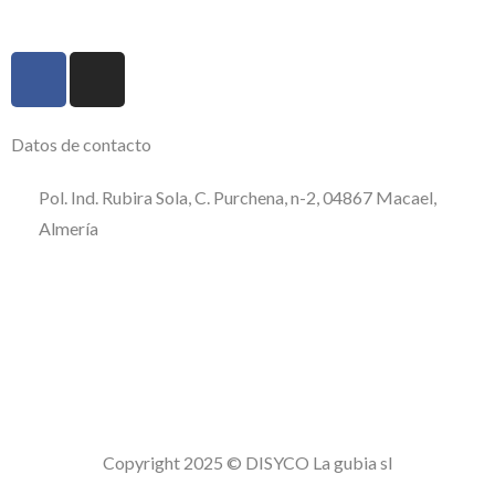
Datos de contacto
Pol. Ind. Rubira Sola, C. Purchena, n-2, 04867 Macael,
Almería
950 120 509
consultas@disycolagubia.com
Política de calidad
Aviso Legal
Política de privacidad
Politica de cookies
Copyright 2025 © DISYCO La gubia sl